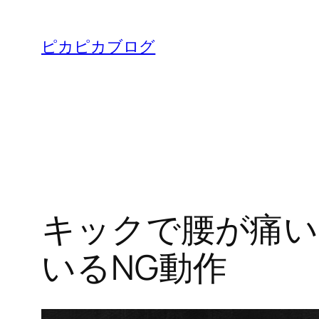
内
容
ピカピカブログ
を
ス
キ
ッ
プ
キックで腰が痛い
いるNG動作