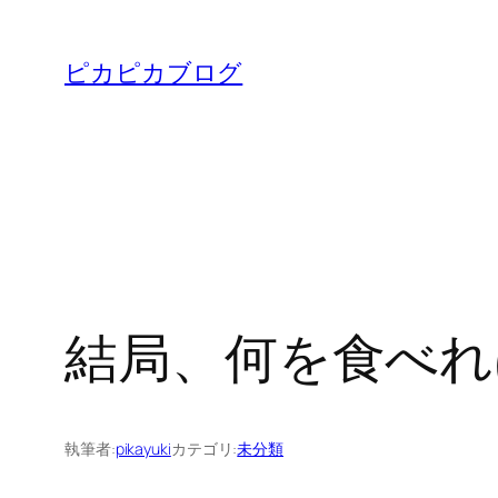
内
容
ピカピカブログ
を
ス
キ
ッ
プ
結局、何を食べれ
執筆者:
pikayuki
カテゴリ:
未分類